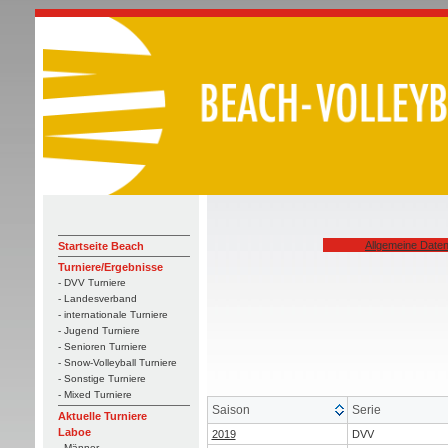
Allgemeine Date
Startseite Beach
Turniere/Ergebnisse
- DVV Turniere
- Landesverband
- internationale Turniere
- Jugend Turniere
- Senioren Turniere
- Snow-Volleyball Turniere
- Sonstige Turniere
- Mixed Turniere
Saison
Serie
Aktuelle Turniere
Laboe
2019
DVV
- Männer