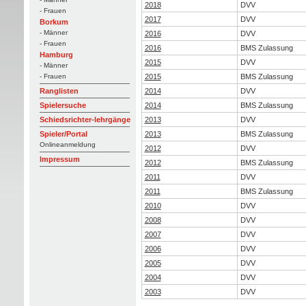
2018
DVV
- Frauen
2017
DVV
Borkum
- Männer
2016
DVV
- Frauen
2016
BMS Zulassung
Hamburg
2015
DVV
- Männer
2015
BMS Zulassung
- Frauen
2014
DVV
Ranglisten
2014
BMS Zulassung
Spielersuche
2013
DVV
Schiedsrichter-lehrgänge
2013
BMS Zulassung
Spieler/Portal
Onlineanmeldung
2012
DVV
Impressum
2012
BMS Zulassung
2011
DVV
2011
BMS Zulassung
2010
DVV
2008
DVV
2007
DVV
2006
DVV
2005
DVV
2004
DVV
2003
DVV