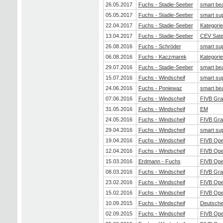
26.05.2017
Fuchs - Stadie-Seeber
smart be
05.05.2017
Fuchs - Stadie-Seeber
smart su
22.04.2017
Fuchs - Stadie-Seeber
Kategorie
13.04.2017
Fuchs - Stadie-Seeber
CEV Satel
26.08.2016
Fuchs - Schröder
smart su
06.08.2016
Fuchs - Kaczmarek
Kategorie
29.07.2016
Fuchs - Stadie-Seeber
smart be
15.07.2016
Fuchs - Windscheif
smart su
24.06.2016
Fuchs - Poniewaz
smart be
07.06.2016
Fuchs - Windscheif
FIVB Gra
31.05.2016
Fuchs - Windscheif
EM
24.05.2016
Fuchs - Windscheif
FIVB Gra
29.04.2016
Fuchs - Windscheif
smart su
19.04.2016
Fuchs - Windscheif
FIVB Op
12.04.2016
Fuchs - Windscheif
FIVB Op
15.03.2016
Erdmann - Fuchs
FIVB Op
08.03.2016
Fuchs - Windscheif
FIVB Gra
23.02.2016
Fuchs - Windscheif
FIVB Op
15.02.2016
Fuchs - Windscheif
FIVB Op
10.09.2015
Fuchs - Windscheif
Deutsche 
02.09.2015
Fuchs - Windscheif
FIVB Op