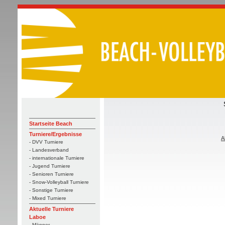
Startseite Beach
Turniere/Ergebnisse
A
- DVV Turniere
- Landesverband
- internationale Turniere
- Jugend Turniere
- Senioren Turniere
- Snow-Volleyball Turniere
- Sonstige Turniere
- Mixed Turniere
Aktuelle Turniere
Laboe
- Männer