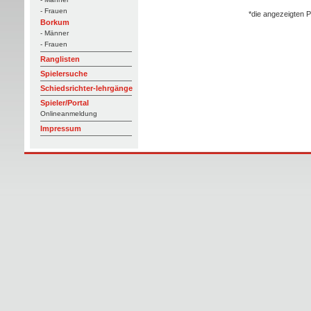
- Frauen
*die angezeigten P
Borkum
- Männer
- Frauen
Ranglisten
Spielersuche
Schiedsrichter-lehrgänge
Spieler/Portal
Onlineanmeldung
Impressum