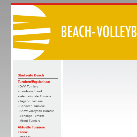
Startseite Beach
Turniere/Ergebnisse
- DVV Turniere
- Landesverband
- internationale Turniere
- Jugend Turniere
- Senioren Turniere
- Snow-Volleyball Turniere
- Sonstige Turniere
- Mixed Turniere
Aktuelle Turniere
Laboe
- Männer