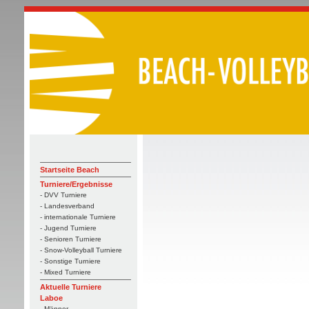
Startseite Beach
Turniere/Ergebnisse
- DVV Turniere
- Landesverband
- internationale Turniere
- Jugend Turniere
- Senioren Turniere
- Snow-Volleyball Turniere
- Sonstige Turniere
- Mixed Turniere
Aktuelle Turniere
Laboe
- Männer