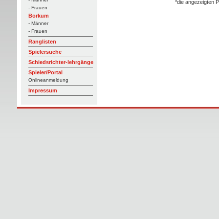
*die angezeigten P
- Frauen
Borkum
- Männer
- Frauen
Ranglisten
Spielersuche
Schiedsrichter-lehrgänge
Spieler/Portal
Onlineanmeldung
Impressum