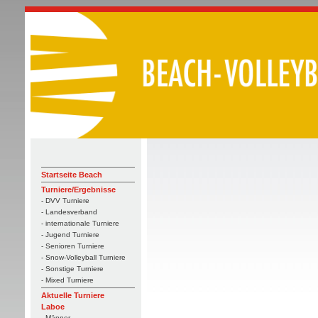
Startseite Beach
Turniere/Ergebnisse
- DVV Turniere
- Landesverband
- internationale Turniere
- Jugend Turniere
- Senioren Turniere
- Snow-Volleyball Turniere
- Sonstige Turniere
- Mixed Turniere
Aktuelle Turniere
Laboe
- Männer