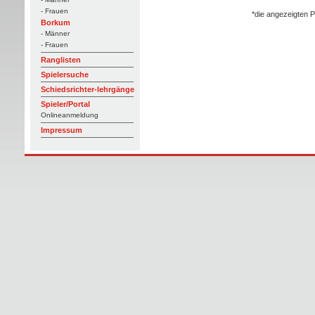
- Frauen
*die angezeigten P
Borkum
- Männer
- Frauen
Ranglisten
Spielersuche
Schiedsrichter-lehrgänge
Spieler/Portal
Onlineanmeldung
Impressum