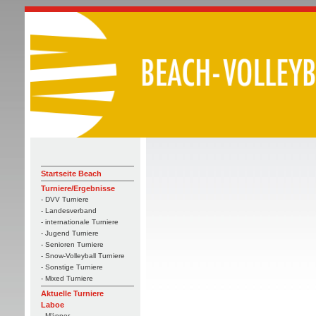
Startseite Beach
Turniere/Ergebnisse
- DVV Turniere
- Landesverband
- internationale Turniere
- Jugend Turniere
- Senioren Turniere
- Snow-Volleyball Turniere
- Sonstige Turniere
- Mixed Turniere
Aktuelle Turniere
Laboe
- Männer