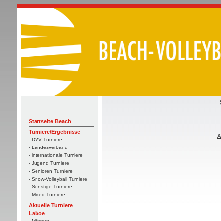
Startseite Beach
Turniere/Ergebnisse
A
- DVV Turniere
- Landesverband
- internationale Turniere
- Jugend Turniere
- Senioren Turniere
- Snow-Volleyball Turniere
- Sonstige Turniere
- Mixed Turniere
Aktuelle Turniere
Laboe
- Männer