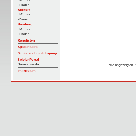
- Frauen
Borkum
- Männer
- Frauen
Hamburg
- Männer
- Frauen
Ranglisten
Spielersuche
Schiedsrichter-lehrgänge
Spieler/Portal
Onlineanmeldung
*die angezeigten P
Impressum