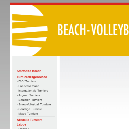
Startseite Beach
Turniere/Ergebnisse
- DVV Turniere
- Landesverband
- internationale Turniere
- Jugend Turniere
- Senioren Turniere
- Snow-Volleyball Turniere
- Sonstige Turniere
- Mixed Turniere
Aktuelle Turniere
Laboe
- Männer