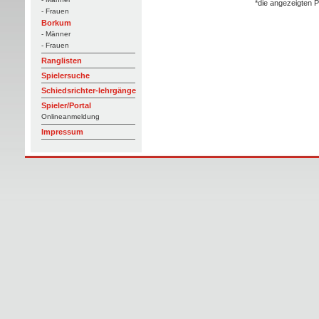
*die angezeigten P
- Frauen
Borkum
- Männer
- Frauen
Ranglisten
Spielersuche
Schiedsrichter-lehrgänge
Spieler/Portal
Onlineanmeldung
Impressum