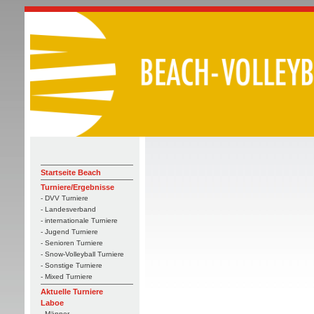
Startseite Beach
Turniere/Ergebnisse
- DVV Turniere
- Landesverband
- internationale Turniere
- Jugend Turniere
- Senioren Turniere
- Snow-Volleyball Turniere
- Sonstige Turniere
- Mixed Turniere
Aktuelle Turniere
Laboe
- Männer