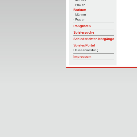
- Frauen
Borkum
- Männer
- Frauen
Ranglisten
Spielersuche
Schiedsrichter-lehrgänge
Spieler/Portal
Onlineanmeldung
Impressum