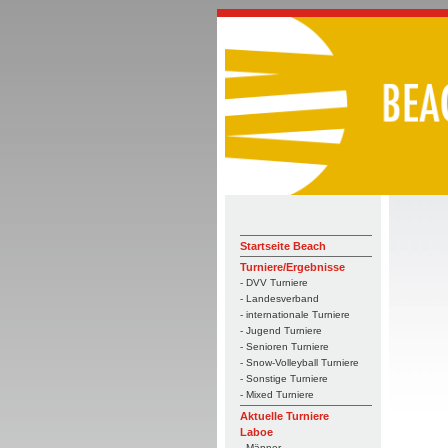
Startseite Beach
Turniere/Ergebnisse
- DVV Turniere
- Landesverband
- internationale Turniere
- Jugend Turniere
- Senioren Turniere
- Snow-Volleyball Turniere
- Sonstige Turniere
- Mixed Turniere
Aktuelle Turniere
Laboe
- Männer