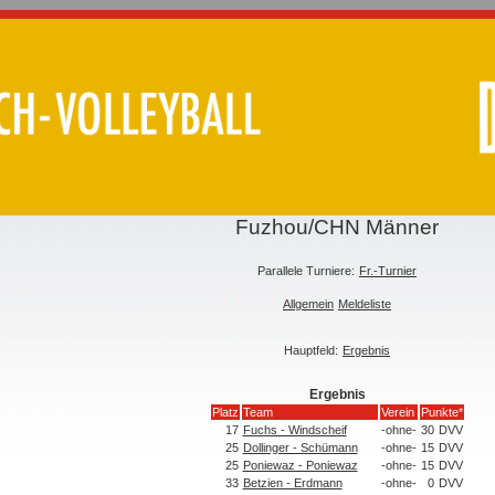
Fuzhou/CHN Männer
Parallele Turniere:
Fr.-Turnier
Allgemein
Meldeliste
Hauptfeld:
Ergebnis
Ergebnis
Platz
Team
Verein
Punkte*
17
Fuchs - Windscheif
-ohne-
30
DVV
25
Dollinger - Schümann
-ohne-
15
DVV
25
Poniewaz - Poniewaz
-ohne-
15
DVV
33
Betzien - Erdmann
-ohne-
0
DVV