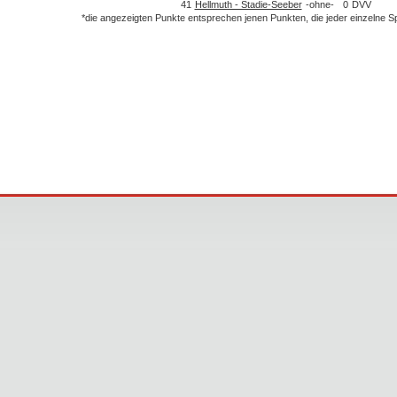
41
Hellmuth - Stadie-Seeber
-ohne-
0
DVV
*die angezeigten Punkte entsprechen jenen Punkten, die jeder einzelne 