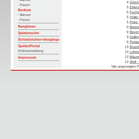
4
Glückl
- Frauen
5
Ehlers
Borkum
5
Fuchs
- Männer
5
Holler
- Frauen
5
Popp 
Ranglisten
9
Betzi
9
Bever
Spielersuche
9
Dollin
Schiedsrichter-lehrgänge
9
Ponie
Spieler/Portal
13
Brand 
Onlineanmeldung
13
Lohma
13
Mäure
Impressum
13
Wolf -
*die angezeigten P