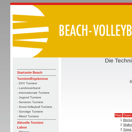
Die Techn
Startseite Beach
Turniere/Ergebnisse
A
- DVV Turniere
- Landesverband
- internationale Turniere
- Jugend Turniere
- Senioren Turniere
- Snow-Volleyball Turniere
- Sonstige Turniere
Platz
Team
- Mixed Turniere
1
Becke
Aktuelle Turniere
2
Walke
Laboe
3
Sowa 
- Männer