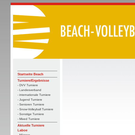
Startseite Beach
Turniere/Ergebnisse
- DVV Turniere
- Landesverband
- internationale Turniere
- Jugend Turniere
- Senioren Turniere
- Snow-Volleyball Turniere
- Sonstige Turniere
- Mixed Turniere
Aktuelle Turniere
Laboe
- Männer