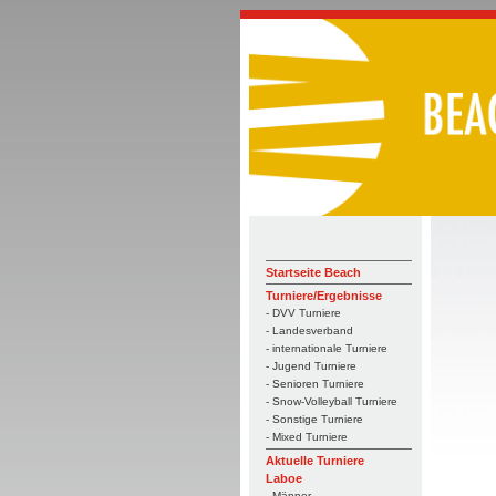
Startseite Beach
Turniere/Ergebnisse
- DVV Turniere
- Landesverband
- internationale Turniere
- Jugend Turniere
- Senioren Turniere
- Snow-Volleyball Turniere
- Sonstige Turniere
- Mixed Turniere
Aktuelle Turniere
Laboe
- Männer