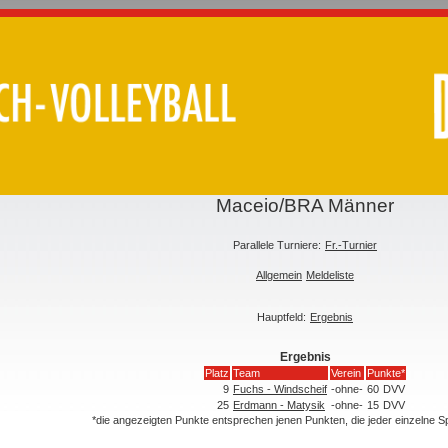
Maceio/BRA Männer
Parallele Turniere:
Fr.-Turnier
Allgemein
Meldeliste
Hauptfeld:
Ergebnis
Ergebnis
Platz
Team
Verein
Punkte*
9
Fuchs - Windscheif
-ohne-
60
DVV
25
Erdmann - Matysik
-ohne-
15
DVV
*die angezeigten Punkte entsprechen jenen Punkten, die jeder einzelne 