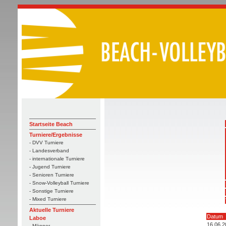
Startseite Beach
Turniere/Ergebnisse
- DVV Turniere
- Landesverband
- internationale Turniere
- Jugend Turniere
- Senioren Turniere
- Snow-Volleyball Turniere
- Sonstige Turniere
- Mixed Turniere
Aktuelle Turniere
Datum
Laboe
16.06.2
- Männer