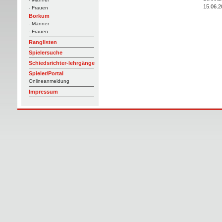
15.06.2
- Frauen
Borkum
- Männer
- Frauen
Ranglisten
Spielersuche
Schiedsrichter-lehrgänge
Spieler/Portal
Onlineanmeldung
Impressum