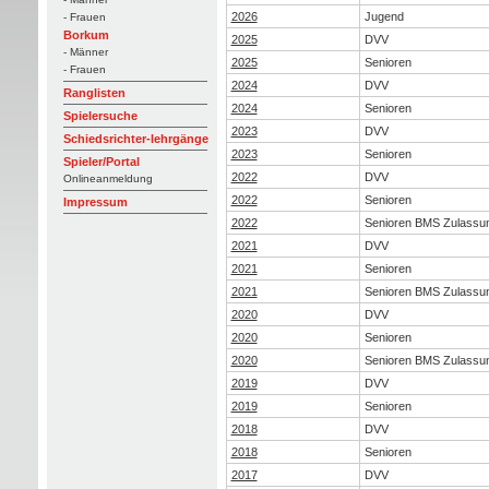
2026
Jugend
- Frauen
Borkum
2025
DVV
- Männer
2025
Senioren
- Frauen
2024
DVV
Ranglisten
2024
Senioren
Spielersuche
2023
DVV
Schiedsrichter-lehrgänge
2023
Senioren
Spieler/Portal
2022
DVV
Onlineanmeldung
2022
Senioren
Impressum
2022
Senioren BMS Zulassu
2021
DVV
2021
Senioren
2021
Senioren BMS Zulassu
2020
DVV
2020
Senioren
2020
Senioren BMS Zulassu
2019
DVV
2019
Senioren
2018
DVV
2018
Senioren
2017
DVV