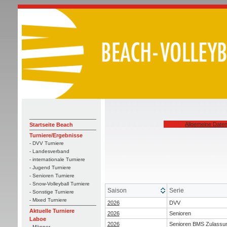
Allgemeine Date
Startseite Beach
Turniere/Ergebnisse
- DVV Turniere
- Landesverband
- internationale Turniere
- Jugend Turniere
- Senioren Turniere
- Snow-Volleyball Turniere
Saison
Serie
- Sonstige Turniere
- Mixed Turniere
2026
DVV
Aktuelle Turniere
2026
Senioren
Laboe
2026
Senioren BMS Zulassu
- Männer