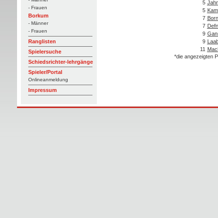
5
Jahn
- Frauen
5
Kam
Borkum
7
Born
- Männer
7
Def
- Frauen
9
Gans
9
Laab
Ranglisten
11
Mac
Spielersuche
*die angezeigten P
Schiedsrichter-lehrgänge
Spieler/Portal
Onlineanmeldung
Impressum