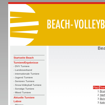
Bea
Startseite Beach
Turniere/Ergebnisse
- DVV Turniere
- Landesverband
- internationale Turniere
- Jugend Turniere
- Senioren Turniere
- Snow-Volleyball Turniere
Platz
Tea
- Sonstige Turniere
1
Brum
- Mixed Turniere
2
Stie
Aktuelle Turniere
3
Bich
Laboe
3
Kelm
- Männer