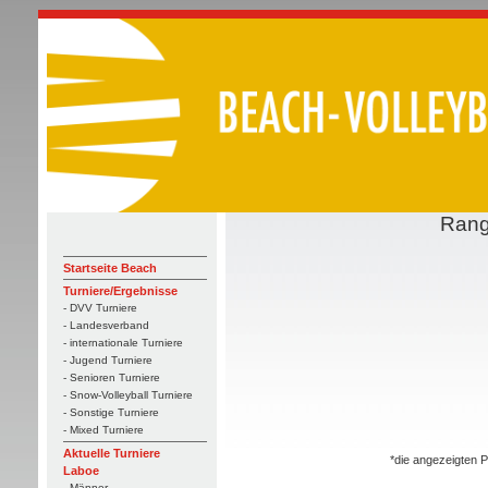
Rang
Startseite Beach
Turniere/Ergebnisse
- DVV Turniere
- Landesverband
- internationale Turniere
- Jugend Turniere
- Senioren Turniere
- Snow-Volleyball Turniere
- Sonstige Turniere
- Mixed Turniere
Aktuelle Turniere
*die angezeigten P
Laboe
- Männer