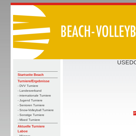
USEDO
Startseite Beach
Turniere/Ergebnisse
- DVV Turniere
- Landesverband
- internationale Turniere
- Jugend Turniere
- Senioren Turniere
- Snow-Volleyball Turniere
P
- Sonstige Turniere
- Mixed Turniere
Aktuelle Turniere
Laboe
- Männer