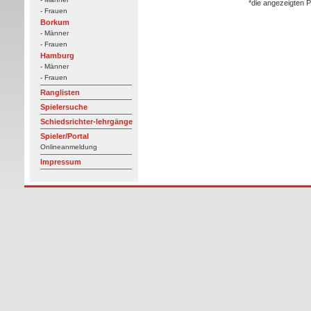
*die angezeigten P
- Frauen
Borkum
- Männer
- Frauen
Hamburg
- Männer
- Frauen
Ranglisten
Spielersuche
Schiedsrichter-lehrgänge
Spieler/Portal
Onlineanmeldung
Impressum