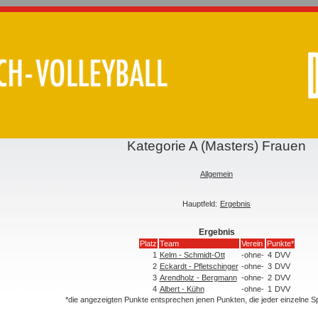
Kategorie A (Masters) Frauen
Allgemein
Hauptfeld:
Ergebnis
Ergebnis
Platz
Team
Verein
Punkte*
1
Kelm - Schmidt-Ott
-ohne-
4
DVV
2
Eckardt - Pfletschinger
-ohne-
3
DVV
3
Arendholz - Bergmann
-ohne-
2
DVV
4
Albert - Kühn
-ohne-
1
DVV
*die angezeigten Punkte entsprechen jenen Punkten, die jeder einzelne 