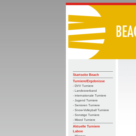
Startseite Beach
Turniere/Ergebnisse
- DVV Turniere
- Landesverband
- internationale Turniere
- Jugend Turniere
- Senioren Turniere
- Snow-Volleyball Turniere
- Sonstige Turniere
- Mixed Turniere
Aktuelle Turniere
Laboe
- Männer