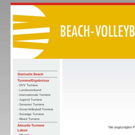
Startseite Beach
Turniere/Ergebnisse
- DVV Turniere
- Landesverband
- internationale Turniere
- Jugend Turniere
- Senioren Turniere
- Snow-Volleyball Turniere
- Sonstige Turniere
- Mixed Turniere
Aktuelle Turniere
*die angezeigten P
Laboe
- Männer