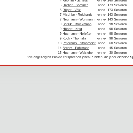
4
Rebhan - Schaus
-ohne-
240
Senioren
5
Dreher - Sommer
-ohne-
173
Senioren
5
Röper - Völz
-ohne-
173
Senioren
7
Mischke - Reichardt
-ohne-
143
Senioren
7
Neumann - Wortmann
-ohne-
143
Senioren
9
Barzik - Brockmann
-ohne-
98
Senioren
9
Hünert - Krist
-ohne-
98
Senioren
9
Husmann - Nelleßen
-ohne-
98
Senioren
9
Koch - Thomalla
-ohne-
98
Senioren
13
Peterburs - Strohmeier
-ohne-
60
Senioren
14
Brehm - Pohlmann
-ohne-
45
Senioren
15
Husmann - Walslebe
-ohne-
30
Senioren
*die angezeigten Punkte entsprechen jenen Punkten, die jeder einzelne 