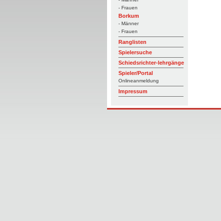
- Frauen
Borkum
- Männer
- Frauen
Ranglisten
Spielersuche
Schiedsrichter-lehrgänge
Spieler/Portal
Onlineanmeldung
Impressum