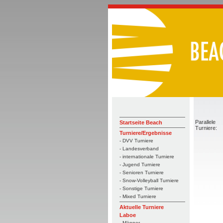
Parallele
Startseite Beach
Turniere:
Turniere/Ergebnisse
- DVV Turniere
- Landesverband
- internationale Turniere
- Jugend Turniere
- Senioren Turniere
- Snow-Volleyball Turniere
- Sonstige Turniere
- Mixed Turniere
Aktuelle Turniere
Laboe
- Männer