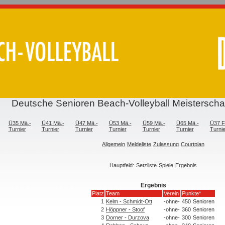
Deutsche Senioren Beach-Volleyball Meistersch
Ü35 Mä.-
Ü41 Mä.-
Ü47 Mä.-
Ü53 Mä.-
Ü59 Mä.-
Ü65 Mä.-
Ü37 Fr
Turnier
Turnier
Turnier
Turnier
Turnier
Turnier
Turnie
Allgemein
Meldeliste
Zulassung
Courtplan
Hauptfeld:
Setzliste
Spiele
Ergebnis
Ergebnis
Platz
Team
Verein
Punkte*
1
Kelm - Schmidt-Ott
-ohne-
450
Senioren
2
Höppner - Stoof
-ohne-
360
Senioren
3
Dorner - Durzova
-ohne-
300
Senioren