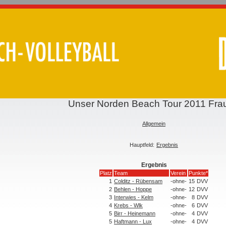
Unser Norden Beach Tour 2011 Fra
Allgemein
Hauptfeld:
Ergebnis
Ergebnis
Platz
Team
Verein
Punkte*
1
Colditz - Rübensam
-ohne-
15
DVV
2
Behlen - Hoppe
-ohne-
12
DVV
3
Interwies - Kelm
-ohne-
8
DVV
4
Krebs - Wlk
-ohne-
6
DVV
5
Birr - Heinemann
-ohne-
4
DVV
5
Haftmann - Lux
-ohne-
4
DVV