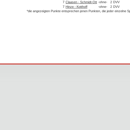
7
Claasen - Schmidt-Ott
-ohne-
2
DVV
7
Hinze - Kotthoff
-ohne-
2
DVV
*die angezeigten Punkte entsprechen jenen Punkten, die jeder einzelne 