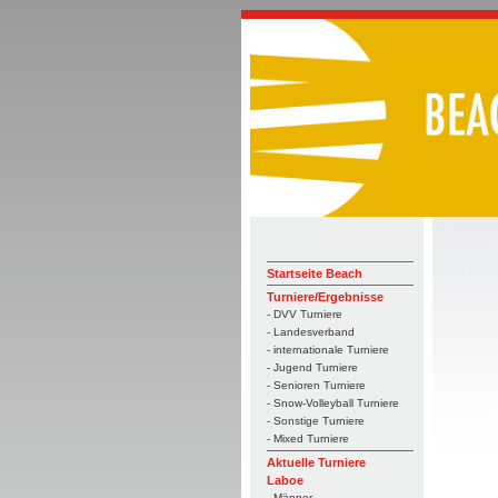
Startseite Beach
Turniere/Ergebnisse
- DVV Turniere
- Landesverband
- internationale Turniere
- Jugend Turniere
- Senioren Turniere
- Snow-Volleyball Turniere
- Sonstige Turniere
- Mixed Turniere
Aktuelle Turniere
Laboe
- Männer