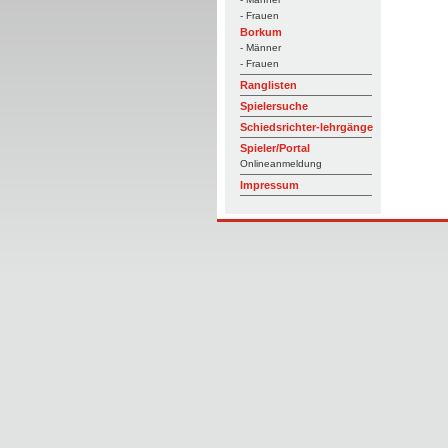
- Frauen
Borkum
- Männer
- Frauen
Ranglisten
Spielersuche
Schiedsrichter-lehrgänge
Spieler/Portal
Onlineanmeldung
Impressum