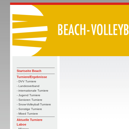
Startseite Beach
Turniere/Ergebnisse
- DVV Turniere
- Landesverband
- internationale Turniere
- Jugend Turniere
- Senioren Turniere
- Snow-Volleyball Turniere
- Sonstige Turniere
- Mixed Turniere
Aktuelle Turniere
Laboe
- Männer