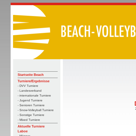
Startseite Beach
Turniere/Ergebnisse
- DVV Turniere
- Landesverband
- internationale Turniere
- Jugend Turniere
- Senioren Turniere
- Snow-Volleyball Turniere
- Sonstige Turniere
- Mixed Turniere
Aktuelle Turniere
Laboe
- Männer