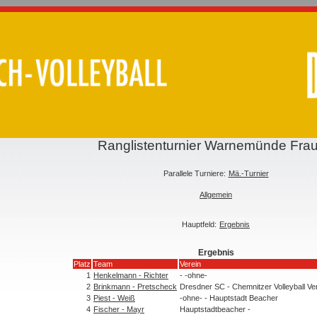
Ranglistenturnier Warnemünde Fra
Parallele Turniere:
Mä.-Turnier
Allgemein
Hauptfeld:
Ergebnis
Ergebnis
Platz
Team
Verein
1
Henkelmann - Richter
- -ohne-
2
Brinkmann - Pretscheck
Dresdner SC - Chemnitzer Volleyball Ve
3
Piest - Weiß
-ohne- - Hauptstadt Beacher
4
Fischer - Mayr
Hauptstadtbeacher -