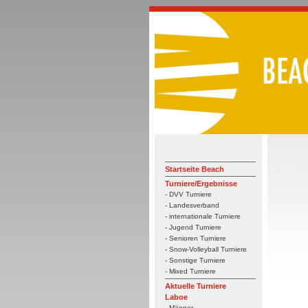
Startseite Beach
Turniere/Ergebnisse
- DVV Turniere
- Landesverband
- internationale Turniere
- Jugend Turniere
- Senioren Turniere
- Snow-Volleyball Turniere
- Sonstige Turniere
- Mixed Turniere
Aktuelle Turniere
Laboe
- Männer