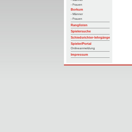
- Frauen
Borkum
- Männer
- Frauen
Ranglisten
Spielersuche
Schiedsrichter-lehrgänge
Spieler/Portal
Onlineanmeldung
Impressum