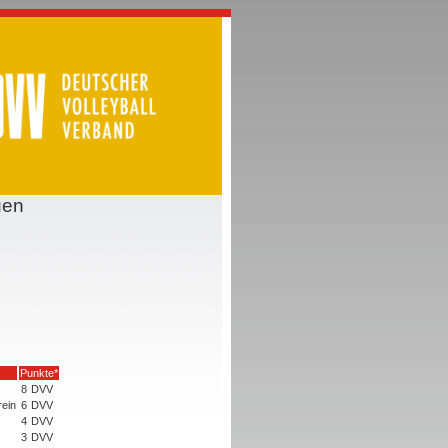
uen
Punkte*
8
DVV
rein
6
DVV
4
DVV
3
DVV