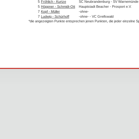
5
Fröhlich - Kurtze
SC Neubrandenburg - SV Warnemünde
5
Höppner - Schmidt-Ott
Hauptstadt Beacher - Prosport e.V.
7
Kopf - Müller
-ohne-
7
Ludwig - Schürhoff
-ohne- - VC Greifswald
*die angezeigten Punkte entsprechen jenen Punkten, die jeder einzelne 