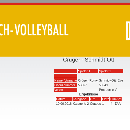
Crüger - Schmidt-Ott
Spieler 1
Spieler 2
Name, Vorname
Crüger, Romy
Schmidt-Ott, Eve
Lizenznummer
53067
50649
Verein
Prosport e.V.
Ergebnisse
Datum
Kategorie
Ort
Platz
Punkte*
10.06.2018
Kategorie 2
Cottbus
1
4
DVV