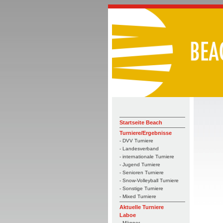
Startseite Beach
Turniere/Ergebnisse
- DVV Turniere
- Landesverband
- internationale Turniere
- Jugend Turniere
- Senioren Turniere
- Snow-Volleyball Turniere
- Sonstige Turniere
- Mixed Turniere
Aktuelle Turniere
Laboe
- Männer