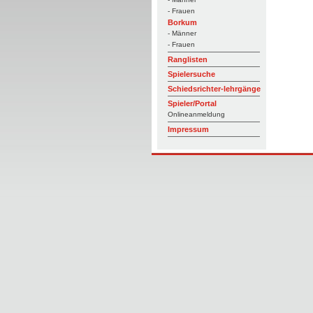
- Frauen
Borkum
- Männer
- Frauen
Ranglisten
Spielersuche
Schiedsrichter-lehrgänge
Spieler/Portal
Onlineanmeldung
Impressum