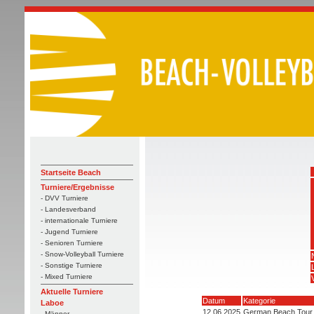
Startseite Beach
Turniere/Ergebnisse
- DVV Turniere
- Landesverband
- internationale Turniere
- Jugend Turniere
- Senioren Turniere
- Snow-Volleyball Turniere
- Sonstige Turniere
- Mixed Turniere
Aktuelle Turniere
Datum
Kategorie
Laboe
12.06.2025
German Beach Tour
- Männer