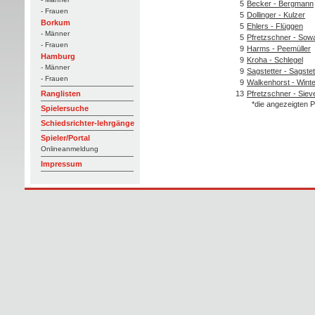
5
Becker - Bergmann
- Frauen
5
Dollinger - Kulzer
Borkum
5
Ehlers - Flüggen
- Männer
5
Pfretzschner - Sow
- Frauen
9
Harms - Peemüller
Hamburg
9
Kroha - Schlegel
- Männer
9
Sagstetter - Sagstet
- Frauen
9
Walkenhorst - Winte
13
Pfretzschner - Siev
Ranglisten
*die angezeigten P
Spielersuche
Schiedsrichter-lehrgänge
Spieler/Portal
Onlineanmeldung
Impressum