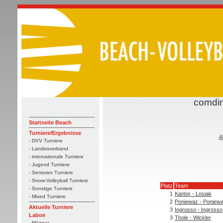
comdir
Startseite Beach
Turniere/Ergebnisse
A
- DVV Turniere
- Landesverband
- internationale Turniere
- Jugend Turniere
- Senioren Turniere
- Snow-Volleyball Turniere
Platz
Team
- Sonstige Turniere
1
Kantor - Losiak
- Mixed Turniere
2
Poniewaz - Poniew
Aktuelle Turniere
3
Ingrosso - Ingrosso
Laboe
3
Thole - Wickler
- Männer