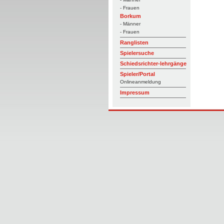
- Frauen
Borkum
- Männer
- Frauen
Ranglisten
Spielersuche
Schiedsrichter-lehrgänge
Spieler/Portal
Onlineanmeldung
Impressum