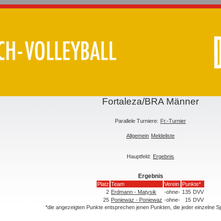
Fortaleza/BRA Männer
Parallele Turniere:
Fr.-Turnier
Allgemein
Meldeliste
Hauptfeld:
Ergebnis
Ergebnis
Platz
Team
Verein
Punkte*
2
Erdmann - Matysik
-ohne-
135
DVV
25
Poniewaz - Poniewaz
-ohne-
15
DVV
*die angezeigten Punkte entsprechen jenen Punkten, die jeder einzelne 