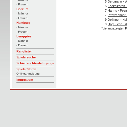
5
Bergmann - W
- Frauen
5
Koekelkoren -
Borkum
7
Harms - Peem
- Männer
7
Pfretzschner 
- Frauen
9
Dollinger - Ku
Hamburg
9
Hopt - van Til
- Männer
*die angezeigten P
- Frauen
Lenggries
- Männer
- Frauen
Ranglisten
Spielersuche
Schiedsrichter-lehrgänge
Spieler/Portal
Onlineanmeldung
Impressum