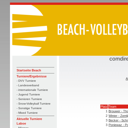
comdire
Startseite Beach
Turniere/Ergebnisse
A
- DVV Turniere
- Landesverband
- internationale Turniere
- Jugend Turniere
- Senioren Turniere
- Snow-Volleyball Turniere
Platz
Team
- Sonstige Turniere
1
Brouwer - Tho
- Mixed Turniere
2
Winter - Zeml
Aktuelle Turniere
3
Becker - Sch
Laboe
3
Poniewaz - P
- Männer