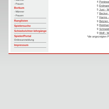
4
Poniewa
- Frauen
5
Erdman
Borkum
5
Just - 
- Männer
7
Becker -
- Frauen
7
Harms -
Ranglisten
9
Betzien
9
Reinhard
Spielersuche
9
Schneide
Schiedsrichter-lehrgänge
9
Wolf - W
Spieler/Portal
*die angezeigten P
Onlineanmeldung
Impressum