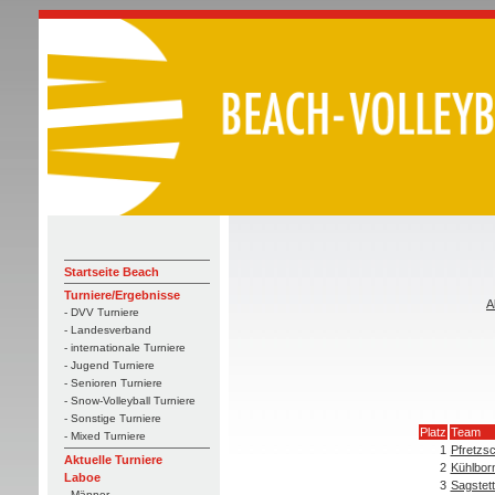
Startseite Beach
Turniere/Ergebnisse
A
- DVV Turniere
- Landesverband
- internationale Turniere
- Jugend Turniere
- Senioren Turniere
- Snow-Volleyball Turniere
- Sonstige Turniere
Platz
Team
- Mixed Turniere
1
Pfretzs
Aktuelle Turniere
2
Kühlbor
Laboe
3
Sagstett
- Männer