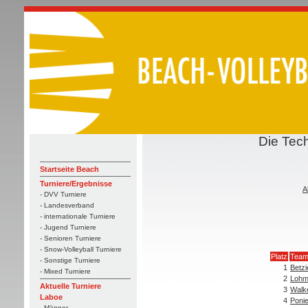
Die Tec
Startseite Beach
Turniere/Ergebnisse
A
- DVV Turniere
- Landesverband
- internationale Turniere
- Jugend Turniere
- Senioren Turniere
- Snow-Volleyball Turniere
Platz
Tea
- Sonstige Turniere
1
Betz
- Mixed Turniere
2
Lohm
Aktuelle Turniere
3
Walke
Laboe
4
Poni
- Männer