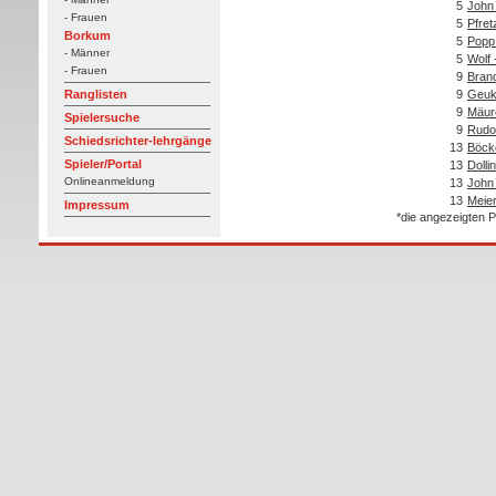
5
John 
- Frauen
5
Pfre
Borkum
5
Popp 
- Männer
5
Wolf 
- Frauen
9
Brand
9
Geuk
Ranglisten
9
Mäur
Spielersuche
9
Rudol
Schiedsrichter-lehrgänge
13
Böck
Spieler/Portal
13
Dolli
Onlineanmeldung
13
John 
13
Meier
Impressum
*die angezeigten P