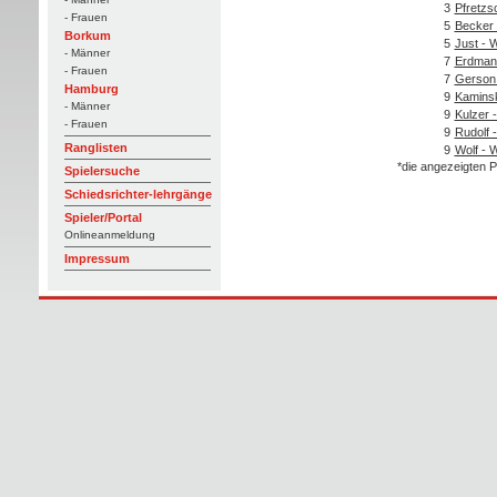
3
Pfretzs
- Frauen
5
Becker 
Borkum
5
Just - 
- Männer
7
Erdman
- Frauen
7
Gerson 
Hamburg
9
Kaminsk
- Männer
9
Kulzer 
- Frauen
9
Rudolf 
Ranglisten
9
Wolf - W
*die angezeigten P
Spielersuche
Schiedsrichter-lehrgänge
Spieler/Portal
Onlineanmeldung
Impressum