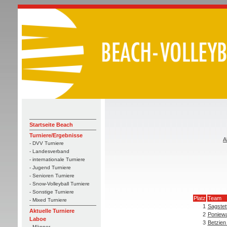
Startseite Beach
Turniere/Ergebnisse
A
- DVV Turniere
- Landesverband
- internationale Turniere
- Jugend Turniere
- Senioren Turniere
- Snow-Volleyball Turniere
- Sonstige Turniere
Platz
Team
- Mixed Turniere
1
Sagstett
Aktuelle Turniere
2
Poniewa
Laboe
3
Betzien
- Männer