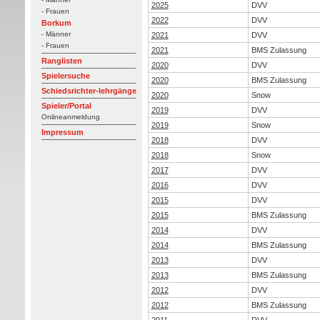
2025
DVV
- Frauen
2022
DVV
Borkum
- Männer
2021
DVV
- Frauen
2021
BMS Zulassung
Ranglisten
2020
DVV
Spielersuche
2020
BMS Zulassung
Schiedsrichter-lehrgänge
2020
Snow
Spieler/Portal
2019
DVV
Onlineanmeldung
2019
Snow
Impressum
2018
DVV
2018
Snow
2017
DVV
2016
DVV
2015
DVV
2015
BMS Zulassung
2014
DVV
2014
BMS Zulassung
2013
DVV
2013
BMS Zulassung
2012
DVV
2012
BMS Zulassung
2011
DVV