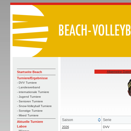
Allgemeine Date
Startseite Beach
Turniere/Ergebnisse
- DVV Turniere
- Landesverband
- internationale Turniere
- Jugend Turniere
- Senioren Turniere
- Snow-Volleyball Turniere
- Sonstige Turniere
- Mixed Turniere
Saison
Serie
Aktuelle Turniere
Laboe
2026
DVV
- Männer