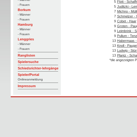
5
Flott - Schaff
- Frauen
5
Juditzki - L
Borkum
7
Michno - Müll
- Männer
7
Schmelzer -
- Frauen
9
Cobet - Haar
Hamburg
9
Groten - Pau
- Männer
9
Leimbrink - 
- Frauen
9
Pullum - Ten
Lenggries
13
Habermaas -
- Männer
13
Knoll - Pauge
- Frauen
13
Ludwig - Stü
13
Plantz - Scha
Ranglisten
*die angezeigten P
Spielersuche
Schiedsrichter-lehrgänge
Spieler/Portal
Onlineanmeldung
Impressum