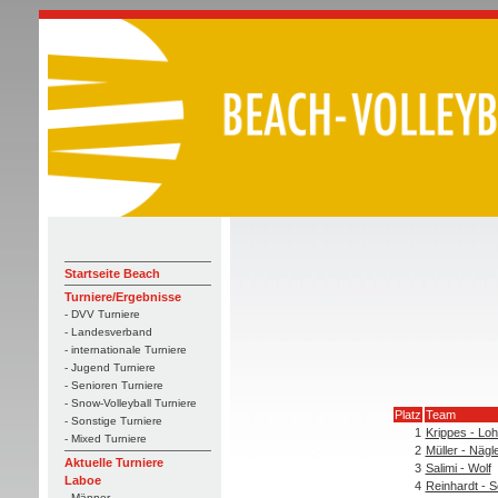
Startseite Beach
Turniere/Ergebnisse
- DVV Turniere
- Landesverband
- internationale Turniere
- Jugend Turniere
- Senioren Turniere
- Snow-Volleyball Turniere
Platz
Team
- Sonstige Turniere
1
Krippes - Lo
- Mixed Turniere
2
Müller - Nägl
Aktuelle Turniere
3
Salimi - Wolf
Laboe
4
Reinhardt - 
- Männer