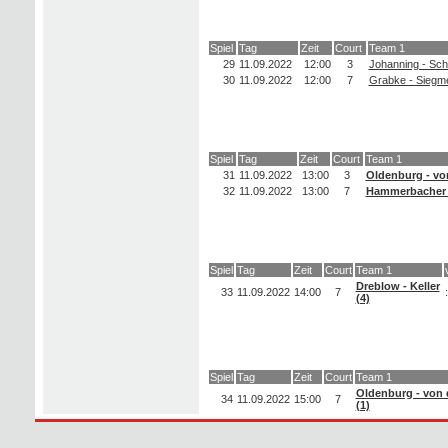
Spiel
Tag
Zeit
Court
Team 1
29
11.09.2022
12:00
3
Johanning - Schil
30
11.09.2022
12:00
7
Grabke - Siegme
Spiel
Tag
Zeit
Court
Team 1
31
11.09.2022
13:00
3
Oldenburg - von
32
11.09.2022
13:00
7
Hammerbacher -
Spiel
Tag
Zeit
Court
Team 1
Dreblow - Keller
33
11.09.2022
14:00
7
:
(4)
Spiel
Tag
Zeit
Court
Team 1
Oldenburg - von 
34
11.09.2022
15:00
7
(1)