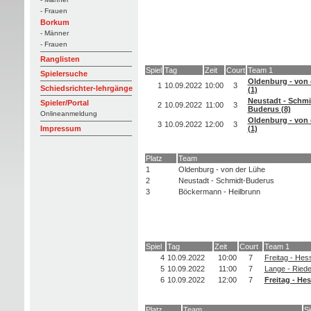
- Frauen
Borkum
- Männer
- Frauen
Ranglisten
Spiel
Tag
Zeit
Court
Team 1
Spielersuche
Oldenburg - von 
1
10.09.2022
10:00
3
Schiedsrichter-lehrgänge
(1)
Neustadt - Schmi
Spieler/Portal
2
10.09.2022
11:00
3
Buderus (8)
Onlineanmeldung
Oldenburg - von 
3
10.09.2022
12:00
3
(1)
Impressum
Platz
Team
1
Oldenburg - von der Lühe
2
Neustadt - Schmidt-Buderus
3
Böckermann - Heilbrunn
Spiel
Tag
Zeit
Court
Team 1
4
10.09.2022
10:00
7
Freitag - Hes
5
10.09.2022
11:00
7
Lange - Riede
6
10.09.2022
12:00
7
Freitag - Hes
Platz
Team
S