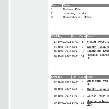
Platz
Team
1
Dreblow - Keller
2
Johanning - Schiller
3
Hammerbacher - Hehne
Spiel
Tag
Zeit
Court
Team 1
13
10.09.2022
13:00
3
Freitag - Hesse (2
14
10.09.2022
13:00
7
Grabke - Siegmeie
15
10.09.2022
13:00
11
Johanning - Schil
Neustadt - Schmid
16
10.09.2022
13:00
14
(8)
Spiel
Tag
Zeit
Court
Team 1
Oldenburg - von 
17
10.09.2022
14:00
3
(1)
18
10.09.2022
14:00
7
Grabke - Siegmeie
19
10.09.2022
14:00
11
Gerlach - Miller (3)
Hammerbacher -
20
10.09.2022
14:00
14
(12)