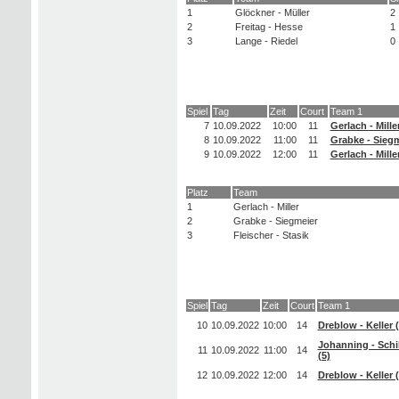
1
Glöckner - Müller
2
2
Freitag - Hesse
1
3
Lange - Riedel
0
Spiel
Tag
Zeit
Court
Team 1
7
10.09.2022
10:00
11
Gerlach - Miller
8
10.09.2022
11:00
11
Grabke - Siegm
9
10.09.2022
12:00
11
Gerlach - Miller
Platz
Team
1
Gerlach - Miller
2
Grabke - Siegmeier
3
Fleischer - Stasik
Spiel
Tag
Zeit
Court
Team 1
10
10.09.2022
10:00
14
Dreblow - Keller (
Johanning - Schil
11
10.09.2022
11:00
14
(5)
12
10.09.2022
12:00
14
Dreblow - Keller (