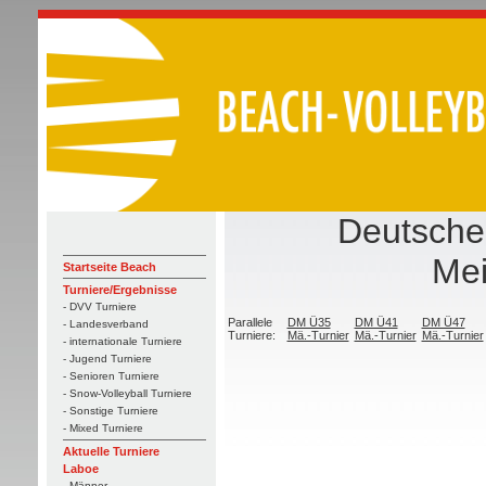
Deutsche
Mei
Startseite Beach
Turniere/Ergebnisse
- DVV Turniere
Parallele
DM Ü35
DM Ü41
DM Ü47
- Landesverband
Turniere:
Mä.-Turnier
Mä.-Turnier
Mä.-Turnier
- internationale Turniere
- Jugend Turniere
- Senioren Turniere
- Snow-Volleyball Turniere
- Sonstige Turniere
- Mixed Turniere
Aktuelle Turniere
Laboe
- Männer