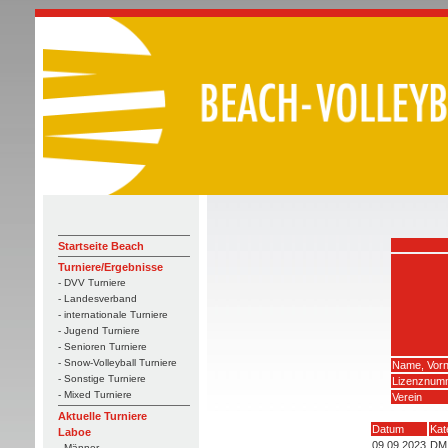
Startseite Beach
Turniere/Ergebnisse
- DVV Turniere
- Landesverband
- internationale Turniere
- Jugend Turniere
- Senioren Turniere
- Snow-Volleyball Turniere
Name, Vor
- Sonstige Turniere
Lizenznum
- Mixed Turniere
Verein
Aktuelle Turniere
Datum
Kat
Laboe
09.09.2023
DM 
- Männer