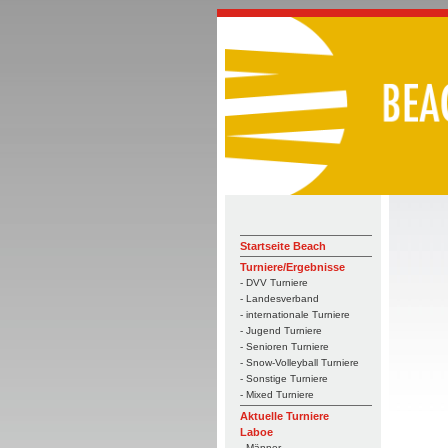
Startseite Beach
Turniere/Ergebnisse
- DVV Turniere
- Landesverband
- internationale Turniere
- Jugend Turniere
- Senioren Turniere
- Snow-Volleyball Turniere
- Sonstige Turniere
- Mixed Turniere
Aktuelle Turniere
Laboe
- Männer