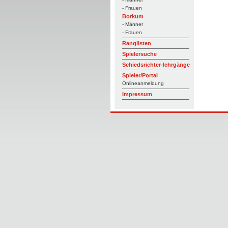
- Frauen
Borkum
- Männer
- Frauen
Ranglisten
Spielersuche
Schiedsrichter-lehrgänge
Spieler/Portal
Onlineanmeldung
Impressum