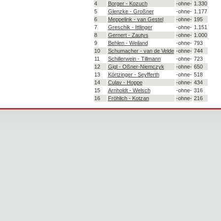
4
Borger - Kozuch
-ohne-
1.330
5
Glenzke - Großner
-ohne-
1.177
6
Meppelink - van Gestel
-ohne-
195
7
Greschik - Ittlinger
-ohne-
1.151
8
Gernert - Zautys
-ohne-
1.000
9
Behlen - Weiland
-ohne-
793
10
Schumacher - van de Velde
-ohne-
744
11
Schillerwein - Tillmann
-ohne-
723
12
Gigl - Oßner-Niemczyk
-ohne-
650
13
Körtzinger - Seyfferth
-ohne-
518
14
Culav - Hoppe
-ohne-
434
15
Arnholdt - Welsch
-ohne-
316
16
Fröhlich - Kotzan
-ohne-
216