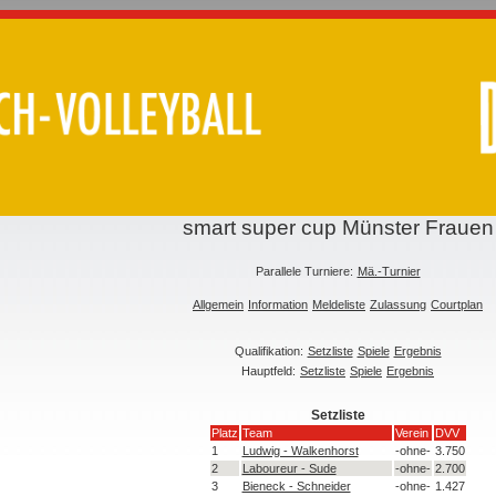
smart super cup Münster Frauen
Parallele Turniere:
Mä.-Turnier
Allgemein
Information
Meldeliste
Zulassung
Courtplan
Qualifikation:
Setzliste
Spiele
Ergebnis
Hauptfeld:
Setzliste
Spiele
Ergebnis
Setzliste
Platz
Team
Verein
DVV
1
Ludwig - Walkenhorst
-ohne-
3.750
2
Laboureur - Sude
-ohne-
2.700
3
Bieneck - Schneider
-ohne-
1.427