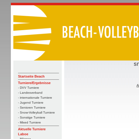
s
Startseite Beach
Turniere/Ergebnisse
A
- DVV Turniere
- Landesverband
- internationale Turniere
- Jugend Turniere
- Senioren Turniere
- Snow-Volleyball Turniere
- Sonstige Turniere
- Mixed Turniere
Aktuelle Turniere
Laboe
- Männer