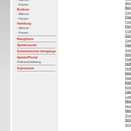
Bie
- Frauen
Bor
Borkum
Ces
- Männer
Cul
- Frauen
Fed
Hamburg
Ferg
- Männer
Fröh
- Frauen
Gern
Ranglisten
Gig
Spielersuche
Gle
Gos
Schiedsrichter-lehrgänge
Gres
Spieler/Portal
Hell
Onlineanmeldung
Hof
Impressum
Hof
Kies
Klat
Kört
Kre
Lab
Lud
Mepp
Nest
Nie
Ove
Schi
Sch