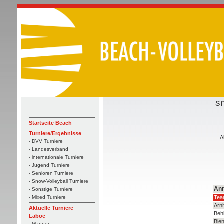
s
Startseite Beach
Turniere/Ergebnisse
A
- DVV Turniere
- Landesverband
- internationale Turniere
- Jugend Turniere
- Senioren Turniere
- Snow-Volleyball Turniere
An
- Sonstige Turniere
Tea
- Mixed Turniere
Arnh
Aktuelle Turniere
Behl
Laboe
Bie
- Männer