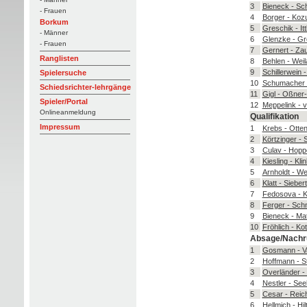
3
Bieneck - Sc
- Frauen
4
Borger - Koz
Borkum
5
Greschik - Itt
- Männer
6
Glenzke - G
- Frauen
7
Gernert - Za
Ranglisten
8
Behlen - Wei
9
Schillerwein -
Spielersuche
10
Schumacher -
Schiedsrichter-lehrgänge
11
Gigl - Oßner
Spieler/Portal
12
Meppelink - 
Onlineanmeldung
Qualifikation
Impressum
1
Krebs - Otte
2
Körtzinger - 
3
Culav - Hopp
4
Kiesling - Kli
5
Arnholdt - W
6
Klatt - Siebert
7
Fedosova - 
8
Ferger - Sch
9
Bieneck - Ma
10
Fröhlich - Ko
Absage/Nachr
1
Gosmann - V
2
Hoffmann - S
3
Overländer -
4
Nestler - See
5
Cesar - Reic
6
Hellmich - Hi