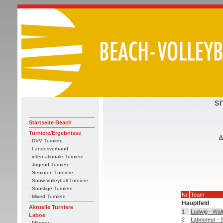
s
Startseite Beach
Turniere/Ergebnisse
A
- DVV Turniere
- Landesverband
- internationale Turniere
- Jugend Turniere
- Senioren Turniere
- Snow-Volleyball Turniere
- Sonstige Turniere
Nr.
Team
- Mixed Turniere
Hauptfeld
Aktuelle Turniere
1
Ludwig - Wal
Laboe
2
Laboureur - 
- Männer