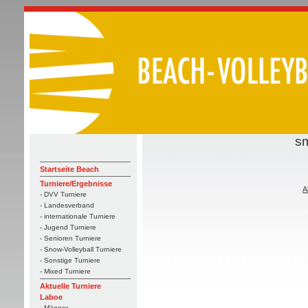
sm
Startseite Beach
Turniere/Ergebnisse
A
- DVV Turniere
- Landesverband
- internationale Turniere
- Jugend Turniere
- Senioren Turniere
- Snow-Volleyball Turniere
- Sonstige Turniere
- Mixed Turniere
Aktuelle Turniere
Laboe
- Männer