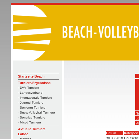
Startseite Beach
Turniere/Ergebnisse
- DVV Turniere
- Landesverband
- internationale Turniere
- Jugend Turniere
- Senioren Turniere
- Snow-Volleyball Turniere
N
- Sonstige Turniere
L
- Mixed Turniere
Ve
Aktuelle Turniere
Datum
Kategorie
Laboe
30.08.2018
Deutsche 
- Männer