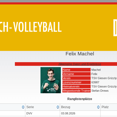
Felix Machel
Allgemeine Daten und Ergebnisse
Name
Machel
Vorname
Felix
Verein
TSV Giesen Grizzly
Lizenznummer
63987
Heimatverein
TSV Giesen Grizzly
Wegweisende Trainer
Stefan Drews
Ranglistenplätze
Serie
Bezug
Platz
DVV
03.08.2026