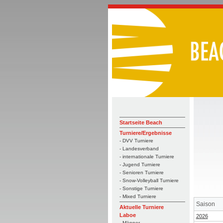
Startseite Beach
Turniere/Ergebnisse
- DVV Turniere
- Landesverband
- internationale Turniere
- Jugend Turniere
- Senioren Turniere
- Snow-Volleyball Turniere
- Sonstige Turniere
- Mixed Turniere
Saison
Aktuelle Turniere
Laboe
2026
- Männer