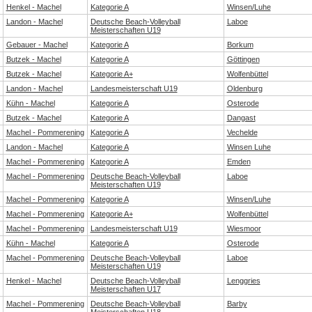
Henkel - Machel
Kategorie A
Winsen/Luhe
Landon - Machel
Deutsche Beach-Volleyball
Laboe
Meisterschaften U19
Gebauer - Machel
Kategorie A
Borkum
Butzek - Machel
Kategorie A
Göttingen
Butzek - Machel
Kategorie A+
Wolfenbüttel
Landon - Machel
Landesmeisterschaft U19
Oldenburg
Kühn - Machel
Kategorie A
Osterode
Butzek - Machel
Kategorie A
Dangast
Machel - Pommerening
Kategorie A
Vechelde
Landon - Machel
Kategorie A
Winsen Luhe
Machel - Pommerening
Kategorie A
Emden
Machel - Pommerening
Deutsche Beach-Volleyball
Laboe
Meisterschaften U19
Machel - Pommerening
Kategorie A
Winsen/Luhe
Machel - Pommerening
Kategorie A+
Wolfenbüttel
Machel - Pommerening
Landesmeisterschaft U19
Wiesmoor
Kühn - Machel
Kategorie A
Osterode
Machel - Pommerening
Deutsche Beach-Volleyball
Laboe
Meisterschaften U19
Henkel - Machel
Deutsche Beach-Volleyball
Lenggries
Meisterschaften U17
Machel - Pommerening
Deutsche Beach-Volleyball
Barby
Meisterschaften U18