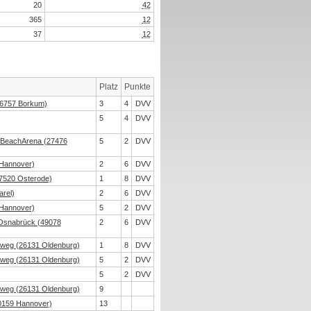
20
42
365
12
37
12
Platz
Punkte
26757 Borkum)
3
4
DVV
5
4
DVV
 BeachArena (27476
5
2
DVV
Hannover)
2
6
DVV
7520 Osterode)
1
8
DVV
arel)
2
6
DVV
Hannover)
5
2
DVV
Osnabrück (49078
2
6
DVV
weg (26131 Oldenburg)
1
8
DVV
weg (26131 Oldenburg)
5
2
DVV
5
2
DVV
weg (26131 Oldenburg)
9
0159 Hannover)
13