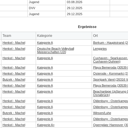
Jugend
03.08.2026
DVV
29.12.2025
Jugend
29.12.2025
Ergebnisse
Team
Kategorie
Ort
Henkel - Machel
Kategorie A
Borkum - Hauptstrand (
Henkel - Machel
Deutsche Beach-Volleyball
Lenggries
Meisterschaften U20
Henkel - Machel
Kategorie A
Cuxhaven - Sparkassen
Cuxhaven-Duhnen)
Henkel - Machel
Kategorie A
Playa Bemeroda (30539 
Henkel - Machel
Kategorie A
Osterode - Kornmarkt (3
Butzek - Machel
Kategorie A
Sportpark Varel (26316 V
Henkel - Machel
Kategorie A
Playa Bemeroda (30539 
Henkel - Machel
Kategorie A
Beachanlage UpSprung 
Osnabrück)
Henkel - Machel
Kategorie A
Oldenburg - Osterkamps
Henkel - Machel
Kategorie A
Oldenburg - Osterkamps
Butzek - Machel
Kategorie A
Winsen/Luhe
Henkel - Machel
Kategorie A
Oldenburg - Osterkamps
Henkel - Machel
Kategorie A+
Opernplatz Hannover (3