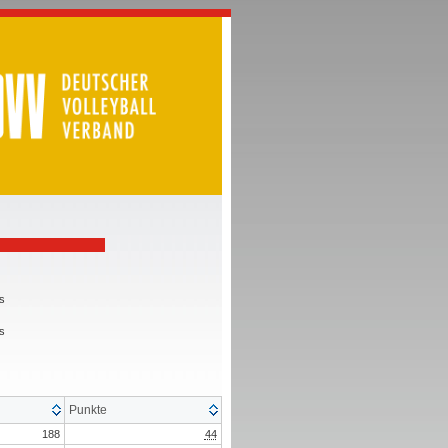
s
s
Punkte
188
44