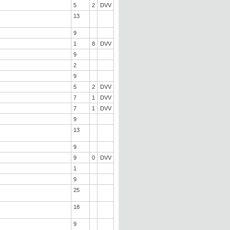
5
2
DVV
13
9
1
8
DVV
9
2
9
5
2
DVV
7
1
DVV
7
1
DVV
9
13
9
9
0
DVV
1
9
25
18
9