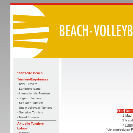
Startseite Beach
Turniere/Ergebnisse
- DVV Turniere
- Landesverband
- internationale Turniere
- Jugend Turniere
- Senioren Turniere
- Snow-Volleyball Turniere
Platz
Tea
- Sonstige Turniere
1
Mach
- Mixed Turniere
2
Raud
Aktuelle Turniere
3
Ellin
Laboe
*die angezeigten P
- Männer