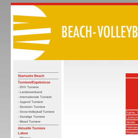
Startseite Beach
Turniere/Ergebnisse
- DVV Turniere
- Landesverband
- internationale Turniere
- Jugend Turniere
- Senioren Turniere
- Snow-Volleyball Turniere
Name, 
- Sonstige Turniere
Lizenz
- Mixed Turniere
Verein
Heimatv
Aktuelle Turniere
Wegwei
Laboe
- Männer