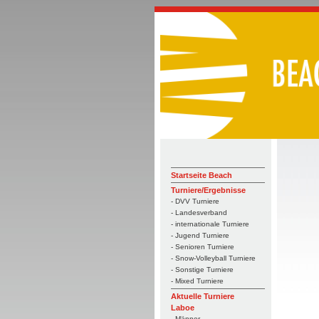
Startseite Beach
Turniere/Ergebnisse
- DVV Turniere
- Landesverband
- internationale Turniere
- Jugend Turniere
- Senioren Turniere
- Snow-Volleyball Turniere
- Sonstige Turniere
- Mixed Turniere
Aktuelle Turniere
Laboe
- Männer