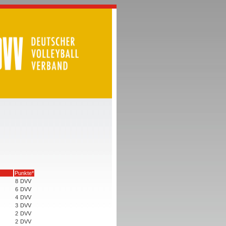
Punkte*
8
DVV
6
DVV
4
DVV
3
DVV
2
DVV
2
DVV