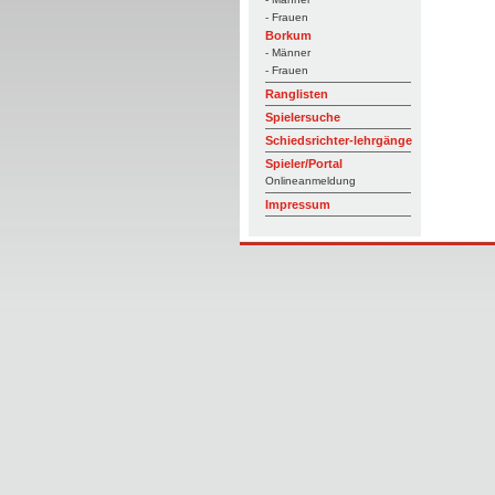
- Frauen
Borkum
- Männer
- Frauen
Ranglisten
Spielersuche
Schiedsrichter-lehrgänge
Spieler/Portal
Onlineanmeldung
Impressum