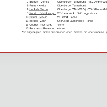
7
Brendel - Damke
Oldenburger Turnerbund - VSG Ammerlan
9
Frenz - Kreike
Oldenburger Turnerbund
9
Henkel - Machel
Oldenburger TB (NWVV) - TSV Giesen Gri
9
Raude - Schüttemeyer
VC Osnabrück - SVC Laggenback
13
Betger - Meyer
Vfl Lintorf - -ohne-
13
Borken - Zahn
Cheruskia Laggenbeck - -ohne-
13
Challier - Riechardt
-ohne-
13
Remmers - Rosenberg
-ohne-
*die angezeigten Punkte entsprechen jenen Punkten, die jeder einzelne 