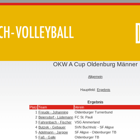
OKW A Cup Oldenburg Männer
Allgemein
Hauptfeld:
Ergebnis
Ergebnis
Platz
Team
Verein
1
Freude - Johanning
Oldenburger Turnerbund
2
Beiersdorf - Lüdemann
FC St. Pauli
3
Fahrenbach - Fischer
VSG Ammerland
4
Butzek - Gebauer
SVN Buchholz - SF Aligse
5
Adelmann - Jargow
SF Aligse - Oldenburger TB
5
Faß - Galle
Oldenburger TB