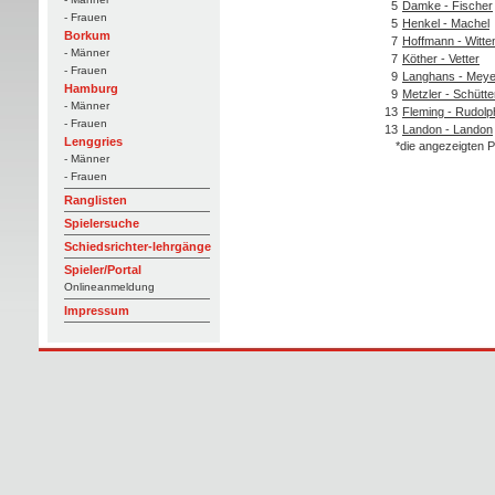
5
Damke - Fischer
- Frauen
5
Henkel - Machel
Borkum
7
Hoffmann - Witte
- Männer
7
Köther - Vetter
- Frauen
9
Langhans - Meye
Hamburg
9
Metzler - Schütt
- Männer
13
Fleming - Rudolp
- Frauen
13
Landon - Landon
Lenggries
*die angezeigten P
- Männer
- Frauen
Ranglisten
Spielersuche
Schiedsrichter-lehrgänge
Spieler/Portal
Onlineanmeldung
Impressum