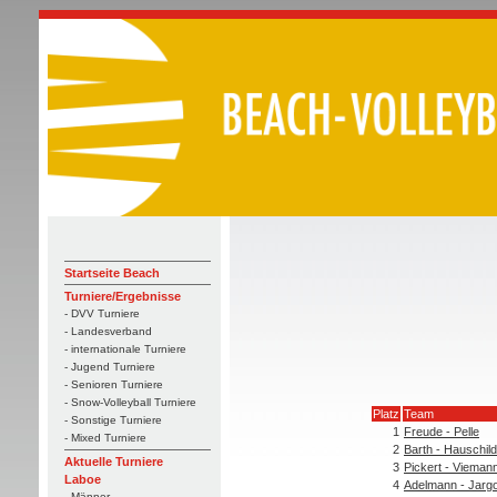
Startseite Beach
Turniere/Ergebnisse
- DVV Turniere
- Landesverband
- internationale Turniere
- Jugend Turniere
- Senioren Turniere
- Snow-Volleyball Turniere
Platz
Team
- Sonstige Turniere
1
Freude - Pelle
- Mixed Turniere
2
Barth - Hauschild
Aktuelle Turniere
3
Pickert - Vieman
Laboe
4
Adelmann - Jarg
- Männer