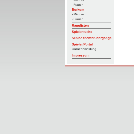
- Frauen
Borkum
- Männer
- Frauen
Ranglisten
Spielersuche
Schiedsrichter-lehrgänge
Spieler/Portal
Onlineanmeldung
Impressum