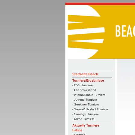
Startseite Beach
Turniere/Ergebnisse
- DVV Turniere
- Landesverband
- internationale Turniere
- Jugend Turniere
- Senioren Turniere
- Snow-Volleyball Turniere
- Sonstige Turniere
- Mixed Turniere
Aktuelle Turniere
Laboe
- Männer