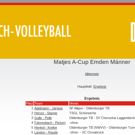
Matjes A-Cup Emden Männer
Allgemein
Hauptfeld:
Ergebnis
Ergebnis
Platz
Team
Verein
1
Adelmann - Jargow
SF Aligse - Oldenburger TB
2
Henze - Stange
TSGL Schöneiche
3
Galle - Pelle
Oldenburger TB - SV Cheruskia Laggenbeck 
4
Fahrenbach - Pickert
-ohne-
5
Henkel - Kreike
Oldenburger TB (NWVV) - Oldenburger Tur
5
Landon - Raude
-ohne- - VC Osnabrück