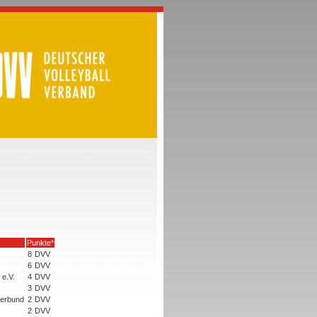
Punkte*
8
DVV
6
DVV
e.V.
4
DVV
3
DVV
nerbund
2
DVV
2
DVV