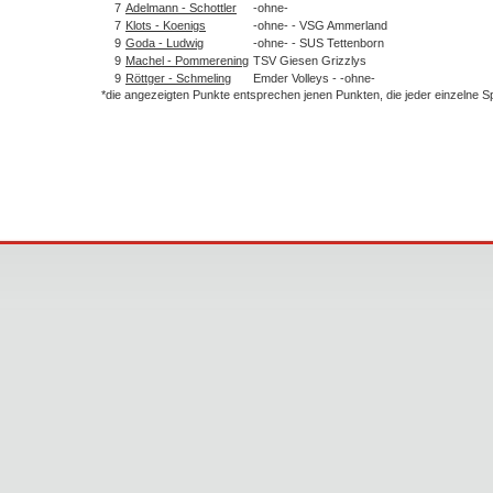
7
Adelmann - Schottler
-ohne-
7
Klots - Koenigs
-ohne- - VSG Ammerland
9
Goda - Ludwig
-ohne- - SUS Tettenborn
9
Machel - Pommerening
TSV Giesen Grizzlys
9
Röttger - Schmeling
Emder Volleys - -ohne-
*die angezeigten Punkte entsprechen jenen Punkten, die jeder einzelne 