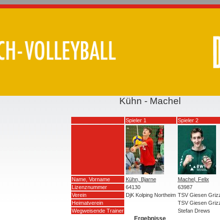
Kühn - Machel
Spieler 1
Spieler 2
Name, Vorname
Kühn, Bjarne
Machel, Felix
Lizenznummer
64130
63987
Verein
DjK Kolping Northeim
TSV Giesen Griz
Heimatverein
TSV Giesen Griz
Wegweisende Trainer
Stefan Drews
Ergebnisse