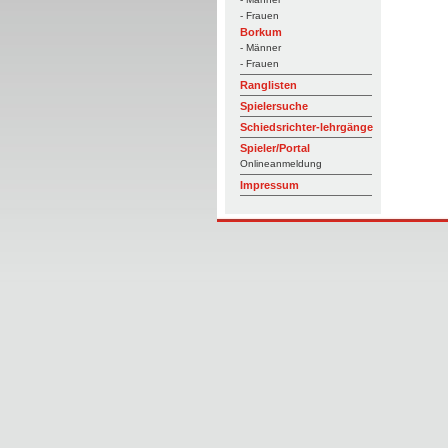
- Frauen
Borkum
- Männer
- Frauen
Ranglisten
Spielersuche
Schiedsrichter-lehrgänge
Spieler/Portal
Onlineanmeldung
Impressum